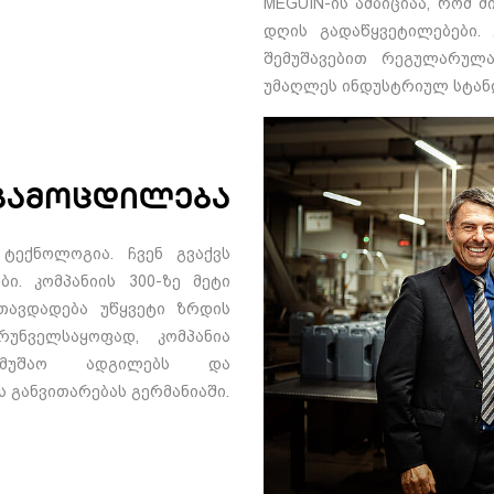
MEGUIN-ის ამბიციაა, რომ 
დღის გადაწყვეტილებები. 
შემუშავებით რეგულარულ
უმაღლეს ინდუსტრიულ სტან
გამოცდილება
 ტექნოლოგია. ჩვენ გვაქვს
ები.
კომპანიის 300-ზე მეტი
თავდადება უწყვეტი ზრდის
რუნველსაყოფად, კომპანია
მუშაო ადგილებს და
ს განვითარებას
გერმანიაში.