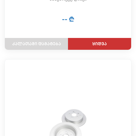
-- ₾
ყიდვა