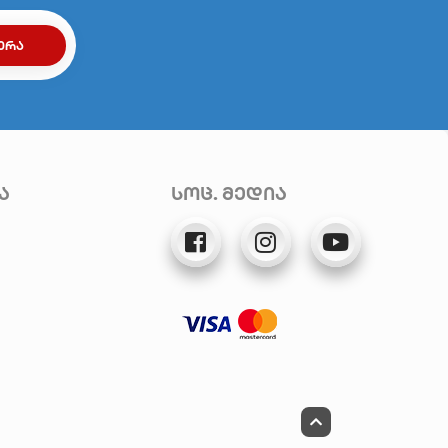
ᲔᲠᲐ
ა
სოც. მედია