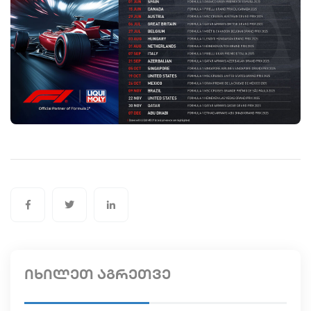
იხილეთ აგრეთვე