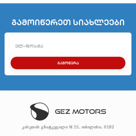
გამოიწერეთ სიახლეები
ᲒᲐᲛᲝᲬᲔᲠᲐ
კახეთის გზატკეცილი N:15, თბილისი, 0182